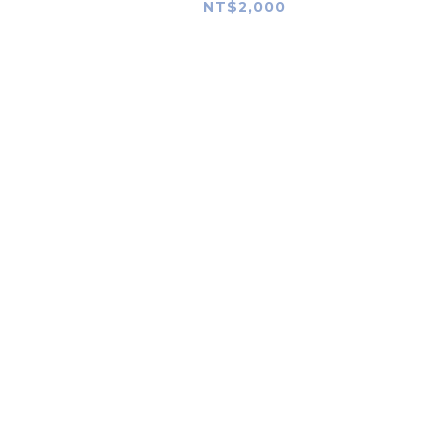
16740 三麗鷗Hello Kitty
NT$2,000
糖果機彩繪