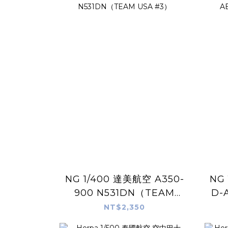
NG 1/400 達美航空 A350-
NG 
900 N531DN（TEAM
D-
USA #3）
NT$2,350