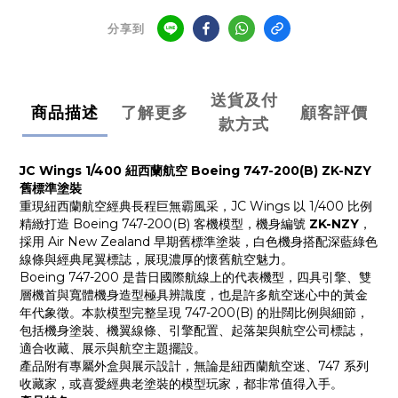
分享到
送貨及付
商品描述
了解更多
顧客評價
款方式
JC Wings 1/400 紐西蘭航空 Boeing 747-200(B) ZK-NZY
舊標準塗裝
重現紐西蘭航空經典長程巨無霸風采，JC Wings 以 1/400 比例
精緻打造 Boeing 747-200(B) 客機模型，機身編號
ZK-NZY
，
採用 Air New Zealand 早期舊標準塗裝，白色機身搭配深藍綠色
線條與經典尾翼標誌，展現濃厚的懷舊航空魅力。
Boeing 747-200 是昔日國際航線上的代表機型，四具引擎、雙
層機首與寬體機身造型極具辨識度，也是許多航空迷心中的黃金
年代象徵。本款模型完整呈現 747-200(B) 的壯闊比例與細節，
包括機身塗裝、機翼線條、引擎配置、起落架與航空公司標誌，
適合收藏、展示與航空主題擺設。
產品附有專屬外盒與展示設計，無論是紐西蘭航空迷、747 系列
收藏家，或喜愛經典老塗裝的模型玩家，都非常值得入手。