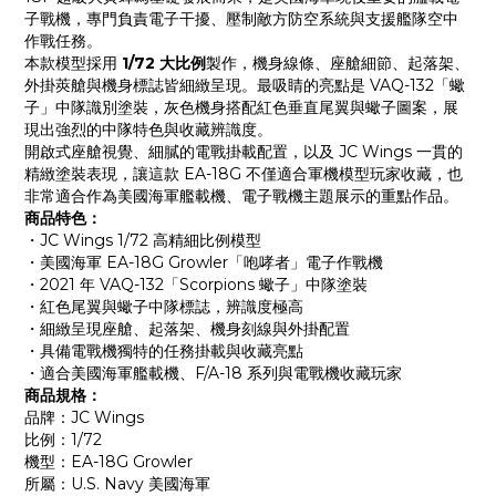
子戰機，專門負責電子干擾、壓制敵方防空系統與支援艦隊空中
作戰任務。
本款模型採用
1/72 大比例
製作，機身線條、座艙細節、起落架、
外掛莢艙與機身標誌皆細緻呈現。最吸睛的亮點是 VAQ-132「蠍
子」中隊識別塗裝，灰色機身搭配紅色垂直尾翼與蠍子圖案，展
現出強烈的中隊特色與收藏辨識度。
開啟式座艙視覺、細膩的電戰掛載配置，以及 JC Wings 一貫的
精緻塗裝表現，讓這款 EA-18G 不僅適合軍機模型玩家收藏，也
非常適合作為美國海軍艦載機、電子戰機主題展示的重點作品。
商品特色：
・JC Wings 1/72 高精細比例模型
・美國海軍 EA-18G Growler「咆哮者」電子作戰機
・2021 年 VAQ-132「Scorpions 蠍子」中隊塗裝
・紅色尾翼與蠍子中隊標誌，辨識度極高
・細緻呈現座艙、起落架、機身刻線與外掛配置
・具備電戰機獨特的任務掛載與收藏亮點
・適合美國海軍艦載機、F/A-18 系列與電戰機收藏玩家
商品規格：
品牌：JC Wings
比例：1/72
機型：EA-18G Growler
所屬：U.S. Navy 美國海軍