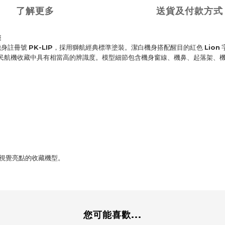
了解更多
送貨及付款方式
裝
型，機身註冊號
PK-LIP
，採用獅航經典標準塗裝。潔白機身搭配醒目的紅色
Lion
特，在民航機收藏中具有相當高的辨識度。模型細節包含機身窗線、機鼻、起落架
與視覺亮點的收藏機型。
您可能喜歡...