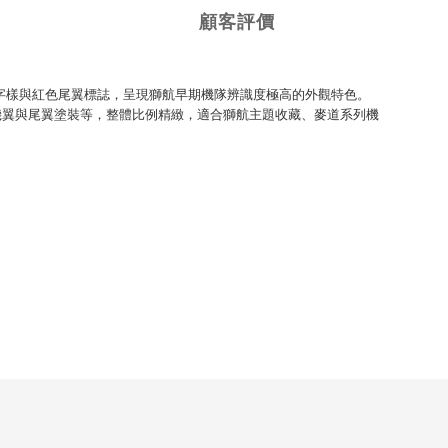
顧客評價
字樣與紅色尾翼標誌，呈現獅航早期機隊辨識度極高的外觀特色。
、機翼與尾翼塗裝等，整體比例精緻，適合獅航主題收藏、麥道系列機