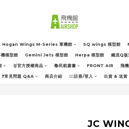
Hogan Wings M-Series 軍機館
SQ wings 模型館
軍事機模型館
Gemini Jets 模型館
Herpa 模型館
鐵流Q版
館
🥇官方授權商品
📚民航叢書
FRONT AIR
飛機館
❓常見問題 Q&A
商店介紹
👨‍✈️註冊/登入
出貨 & 送貨
JC WIN