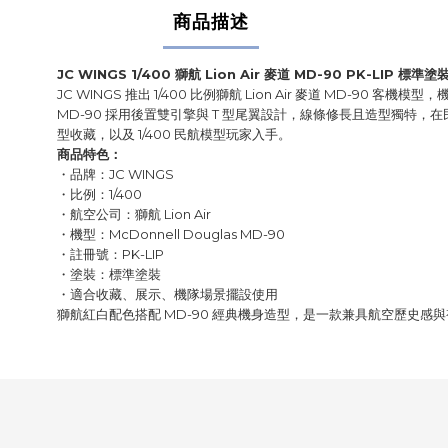
商品描述
JC WINGS 1/400 獅航 Lion Air 麥道 MD-90 PK-LIP 標準塗
JC WINGS 推出 1/400 比例獅航 Lion Air 麥道 MD-90 客機模
MD-90 採用後置雙引擎與 T 型尾翼設計，線條修長且造型獨
型收藏，以及 1/400 民航模型玩家入手。
商品特色：
・品牌：JC WINGS
・比例：1/400
・航空公司：獅航 Lion Air
・機型：McDonnell Douglas MD-90
・註冊號：PK-LIP
・塗裝：標準塗裝
・適合收藏、展示、機隊場景擺設使用
獅航紅白配色搭配 MD-90 經典機身造型，是一款兼具航空歷史感