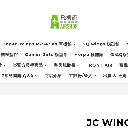
Hogan Wings M-Series 軍機館
SQ wings 模型館
軍事機模型館
Gemini Jets 模型館
Herpa 模型館
鐵流Q版
館
🥇官方授權商品
📚民航叢書
FRONT AIR
飛機館
❓常見問題 Q&A
商店介紹
👨‍✈️註冊/登入
出貨 & 送貨
JC WIN