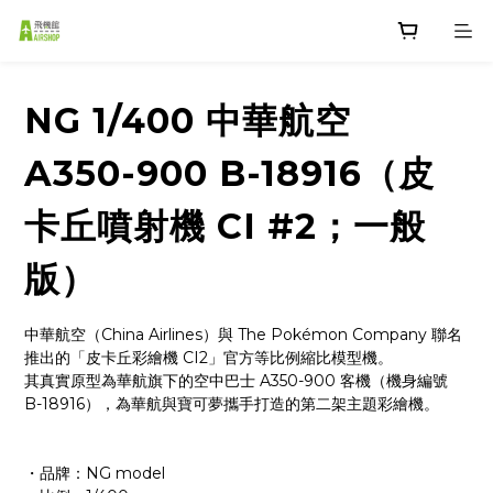
NG 1/400 中華航空
A350-900 B-18916（皮
卡丘噴射機 CI #2；一般
版）
中華航空（China Airlines）與 The Pokémon Company 聯名
推出的「皮卡丘彩繪機 CI2」官方等比例縮比模型機。
其真實原型為華航旗下的空中巴士 A350-900 客機（機身編號 
B-18916），為華航與寶可夢攜手打造的第二架主題彩繪機。
・品牌：NG model