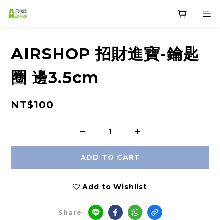
AIRSHOP 招財進寶-鑰匙
圈 邊3.5cm
NT$100
ADD TO CART
Add to Wishlist
Share