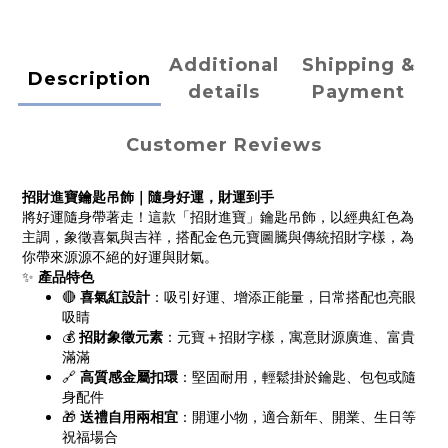
Additional
Shipping &
Description
details
Payment
Customer Reviews
招財進寶鑰匙吊飾｜隨身好運，財運到手
將好運隨身帶著走！這款「招財進寶」鑰匙吊飾，以經典紅色為
主調，象徵喜氣與吉祥，搭配金色元寶圖騰與傳統招財字樣，為
你帶來源源不絕的好運與財氣。
✨
產品特色
🔴
喜氣紅設計
：吸引好運、增添正能量，日常搭配也亮眼
吸睛
💰
招財象徵元素
：元寶＋招財字樣，寓意財源廣進、富貴
滿滿
🔗
高質感金屬扣環
：堅固耐用，輕鬆掛於鑰匙、包包或隨
身配件
🎁
送禮自用兩相宜
：開運小物，適合新年、開業、生日等
祝福場合