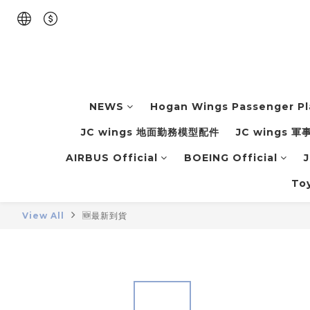
NEWS
Hogan Wings Passenger P
JC wings 地面勤務模型配件
JC wings 
AIRBUS Official
BOEING Official
J
To
View All
🆕最新到貨