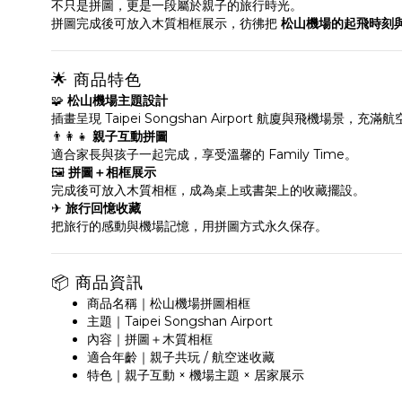
不只是拼圖，更是一段屬於親子的旅行時光。
拼圖完成後可放入木質相框展示，彷彿把
松山機場的起飛時刻
🌟 商品特色
🧩
松山機場主題設計
插畫呈現 Taipei Songshan Airport 航廈與飛機場景，充滿
👨‍👩‍👧
親子互動拼圖
適合家長與孩子一起完成，享受溫馨的 Family Time。
🖼
拼圖＋相框展示
完成後可放入木質相框，成為桌上或書架上的收藏擺設。
✈
旅行回憶收藏
把旅行的感動與機場記憶，用拼圖方式永久保存。
📦 商品資訊
商品名稱｜松山機場拼圖相框
主題｜Taipei Songshan Airport
內容｜拼圖＋木質相框
適合年齡｜親子共玩 / 航空迷收藏
特色｜親子互動 × 機場主題 × 居家展示