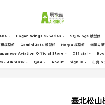
lane
Hogan Wings M-Series
SQ wings 模型館
軍事機模型館
Gemini Jets 模型館
Herpa 模型館
鐵流Q版
apanese Aviation Official Store
Official
Boo
ys - AIRSHOP
Q&A
About
Sign in
出貨 &
臺北松山