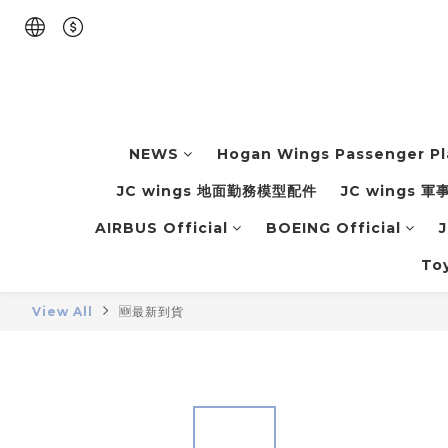
NEWS
Hogan Wings Passenger P
JC wings 地面勤務模型配件
JC wings 
AIRBUS Official
BOEING Official
J
To
View All
🆕最新到貨