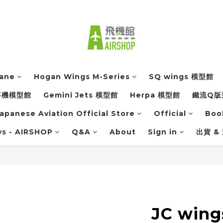
lane
Hogan Wings M-Series
SQ wings 模型館
軍事機模型館
Gemini Jets 模型館
Herpa 模型館
鐵流Q版
apanese Aviation Official Store
Official
Boo
ys - AIRSHOP
Q&A
About
Sign in
出貨 &
JC wing