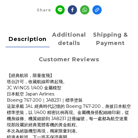
Share
Additional
Shipping &
Description
details
Payment
Customer Reviews
【經典航班，限量復飛】
塔台許可，收藏航線即將起飛。
JC WINGS 1/400 金屬模型
日本航空 Japan Airlines
Boeing 767-200｜JA8231｜標準塗裝
這架承載 JAL 經典時代記憶的 Boeing 767-200，身披日本航空
標準塗裝，以 1/400 精密比例再現。金屬機身搭配細緻印刷，從
機身線條、機翼細節到 JA8231 註冊編號，每一處都為航空迷重
現那段屬於經典寬體客機的黃金航程。
本次為絕版機型再現，獨家限量到港。
錯過本航班，下一班不保證再開。