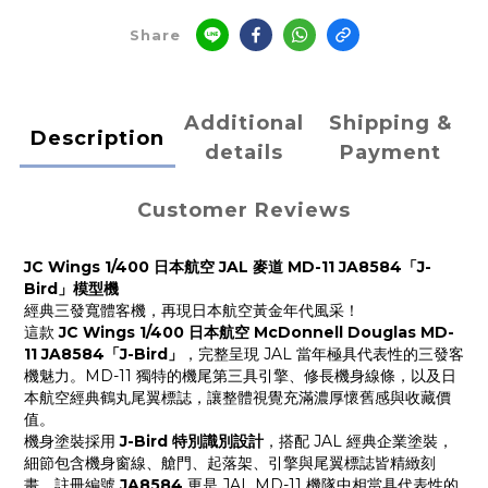
Share
Additional
Shipping &
Description
details
Payment
Customer Reviews
JC Wings 1/400 日本航空 JAL 麥道 MD-11 JA8584「J-
Bird」模型機
經典三發寬體客機，再現日本航空黃金年代風采！
這款
JC Wings 1/400 日本航空 McDonnell Douglas MD-
11 JA8584「J-Bird」
，完整呈現 JAL 當年極具代表性的三發客
機魅力。MD-11 獨特的機尾第三具引擎、修長機身線條，以及日
本航空經典鶴丸尾翼標誌，讓整體視覺充滿濃厚懷舊感與收藏價
值。
機身塗裝採用
J-Bird 特別識別設計
，搭配 JAL 經典企業塗裝，
細節包含機身窗線、艙門、起落架、引擎與尾翼標誌皆精緻刻
畫。註冊編號
JA8584
更是 JAL MD-11 機隊中相當具代表性的