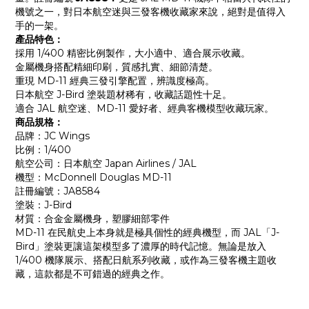
機號之一，對日本航空迷與三發客機收藏家來說，絕對是值得入
手的一架。
產品特色：
採用 1/400 精密比例製作，大小適中、適合展示收藏。
金屬機身搭配精細印刷，質感扎實、細節清楚。
重現 MD-11 經典三發引擎配置，辨識度極高。
日本航空 J-Bird 塗裝題材稀有，收藏話題性十足。
適合 JAL 航空迷、MD-11 愛好者、經典客機模型收藏玩家。
商品規格：
品牌：JC Wings
比例：1/400
航空公司：日本航空 Japan Airlines / JAL
機型：McDonnell Douglas MD-11
註冊編號：JA8584
塗裝：J-Bird
材質：合金金屬機身，塑膠細部零件
MD-11 在民航史上本身就是極具個性的經典機型，而 JAL「J-
Bird」塗裝更讓這架模型多了濃厚的時代記憶。無論是放入
1/400 機隊展示、搭配日航系列收藏，或作為三發客機主題收
藏，這款都是不可錯過的經典之作。