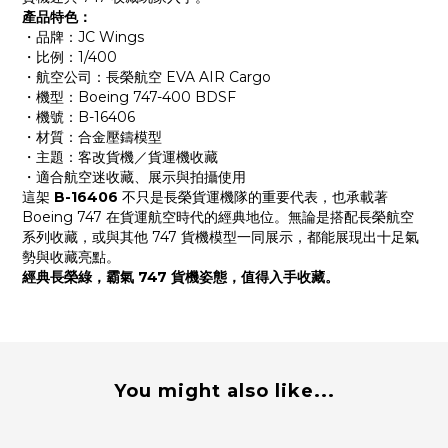
產品特色：
・品牌：JC Wings
・比例：1/400
・航空公司：長榮航空 EVA AIR Cargo
・機型：Boeing 747-400 BDSF
・機號：B-16406
・材質：合金壓鑄模型
・主題：客改貨機／貨運機收藏
・適合航空迷收藏、展示與拍攝使用
這架
B-16406
不只是長榮貨運機隊的重要代表，也承載著
Boeing 747 在貨運航空時代的經典地位。無論是搭配長榮航空
系列收藏，或與其他 747 貨機模型一同展示，都能展現出十足氣
勢與收藏亮點。
經典長榮綠，霸氣 747 貨機姿態，值得入手收藏。
You might also like...