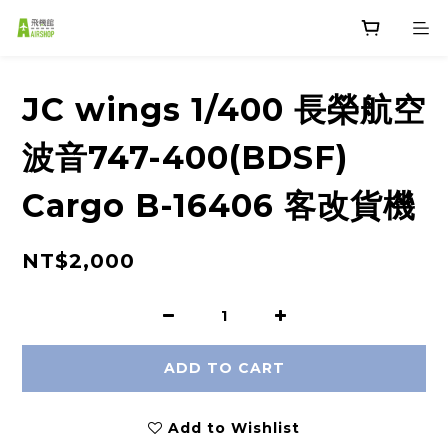
JC wings 1/400 長榮航空
波音747-400(BDSF)
Cargo B-16406 客改貨機
NT$2,000
ADD TO CART
Add to Wishlist