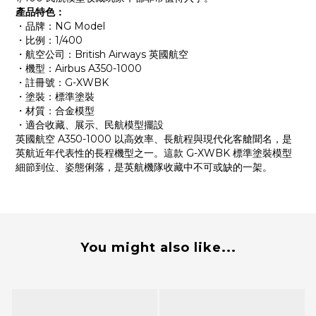
產品特色：
・品牌：NG Model
・比例：1/400
・航空公司：British Airways 英國航空
・機型：Airbus A350-1000
・註冊號：G-XWBK
・塗裝：標準塗裝
・材質：合金模型
・適合收藏、展示、民航模型擺設
英國航空 A350-1000 以高效率、長航程與現代化客艙聞名，是
英航近年代表性的長程機型之一。這款 G-XWBK 標準塗裝模型
細節到位、姿態俐落，是英航機隊收藏中不可或缺的一架。
You might also like...