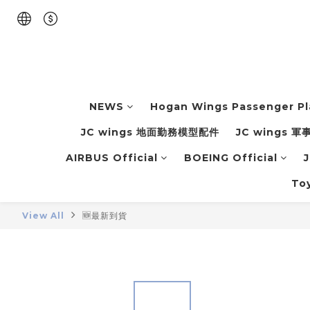
NEWS
Hogan Wings Passenger P
JC wings 地面勤務模型配件
JC wings 
AIRBUS Official
BOEING Official
J
To
View All
🆕最新到貨