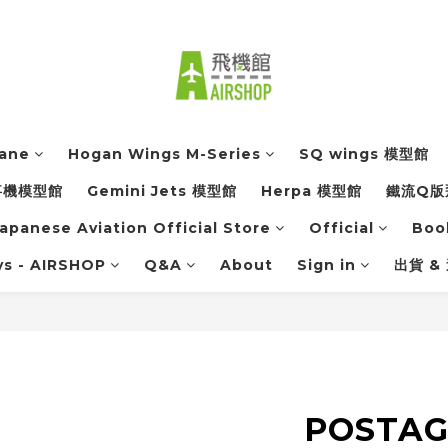
lane
Hogan Wings M-Series
SQ wings 模型館
軍事機模型館
Gemini Jets 模型館
Herpa 模型館
鐵流Q版
apanese Aviation Official Store
Official
Boo
ys - AIRSHOP
Q&A
About
Sign in
出貨 &
POSTAG