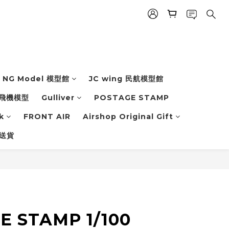
NG Model 模型館
JC wing 民航模型館
飛機模型
Gulliver
POSTAGE STAMP
k
FRONT AIR
Airshop Original Gift
 送貨
E STAMP 1/100