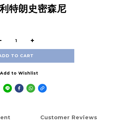
 威利特朗史密森尼
ADD TO CART
Add to Wishlist
ment
Customer Reviews