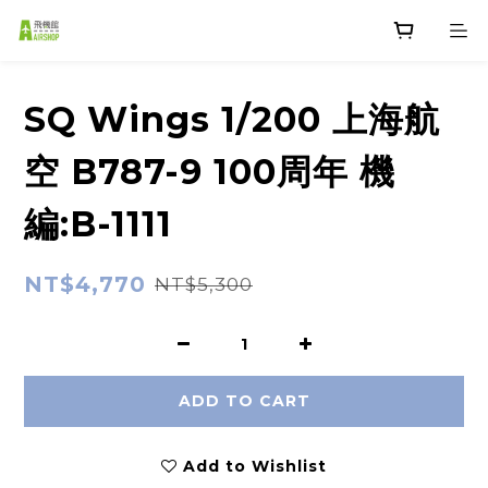
SQ Wings 1/200 上海航
空 B787-9 100周年 機
編:B-1111
NT$4,770
NT$5,300
ADD TO CART
Add to Wishlist