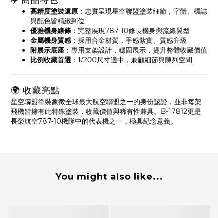
✈️ 商品特色
高精度塗裝還原
：忠實呈現星空聯盟塗裝細節，字體、標誌
與配色皆精緻到位
優雅機身線條
：完整展現787-10修長機身與流線翼型
金屬機身質感
：採用合金材質，手感紮實、質感升級
附展示底座
：專用支架設計，穩固展示，提升整體收藏價值
比例收藏首選
：1/200尺寸適中，兼顧細節與陳列空間
🌍 收藏亮點
星空聯盟塗裝象徵全球最大航空聯盟之一的身份認證，並非每架
飛機皆擁有此特殊塗裝，收藏價值與稀有性兼具。B-17812更是
長榮航空787-10機隊中的代表機之一，極具紀念意義。
You might also like...