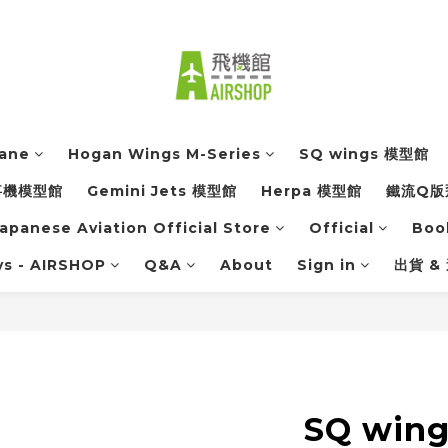
lane
Hogan Wings M-Series
SQ wings 模型館
軍事機模型館
Gemini Jets 模型館
Herpa 模型館
鐵流Q版
apanese Aviation Official Store
Official
Boo
ys - AIRSHOP
Q&A
About
Sign in
出貨 &
SQ wing