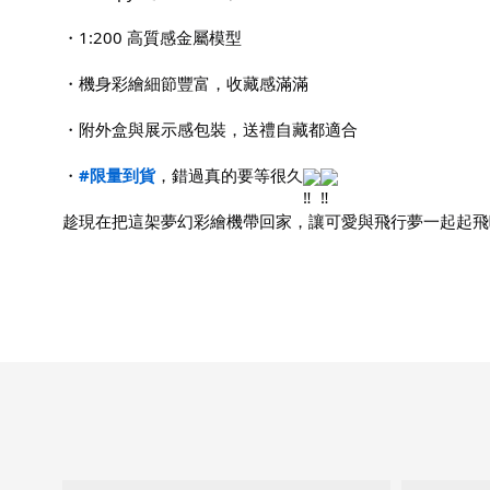
・1:200 高質感金屬模型
・機身彩繪細節豐富，收藏感滿滿
・附外盒與展示感包裝，送禮自藏都適合
・
#限量到貨
，錯過真的要等很久
趁現在把這架夢幻彩繪機帶回家，讓可愛與飛行夢一起起飛