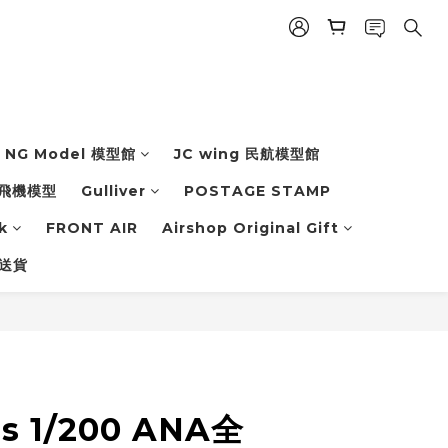
NG Model 模型館
JC wing 民航模型館
飛機模型
Gulliver
POSTAGE STAMP
k
FRONT AIR
Airshop Original Gift
 送貨
s 1/200 ANA全