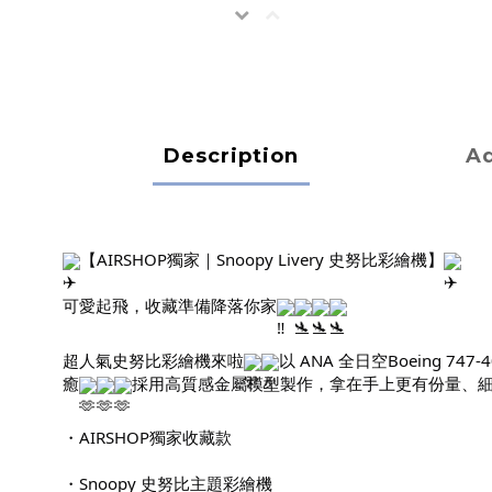
Description
Ad
【AIRSHOP獨家｜Snoopy Livery 史努比彩繪機】
可愛起飛，收藏準備降落你家
超人氣史努比彩繪機來啦
以 ANA 全日空Boeing 
癒
採用高質感金屬模型製作，拿在手上更有份量、
・AIRSHOP獨家收藏款
・Snoopy 史努比主題彩繪機