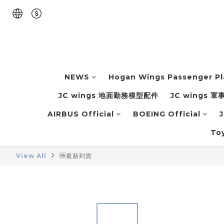
NEWS
Hogan Wings Passenger P
JC wings 地面勤務模型配件
JC wings 
AIRBUS Official
BOEING Official
J
To
View All
🆕最新到貨