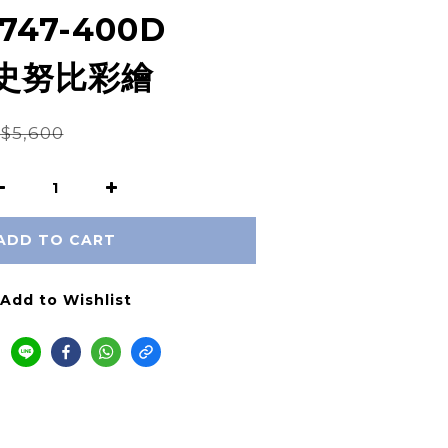
47-400D
1 史努比彩繪
$5,600
ADD TO CART
Add to Wishlist