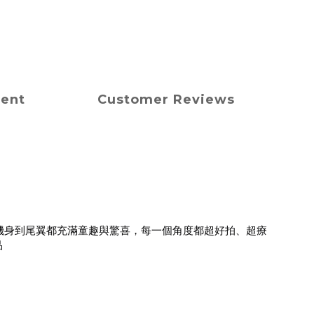
ment
Customer Reviews
愛角色彩繪，從機身到尾翼都充滿童趣與驚喜，每一個角度都超好拍、超療
品