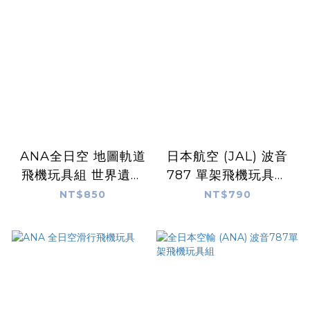
ANA全日空 地圖軌道
日本航空 (JAL) 波音
飛機玩具組 世界遺產
787 單架飛機玩具組
版
附拖車
NT$850
NT$790