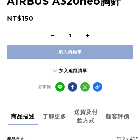
AIRBUS A320neo胸針
NT$150
加入購物車
加入追蹤清單
分享到
送貨及付
商品描述
了解更多
顧客評價
款方式
產品尺寸
52.2 x 46.