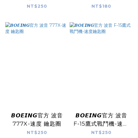
鐵
度 掛繩
NT$250
NT$180
𝘽𝙊𝙀𝙄𝙉𝙂官方 波音
𝘽𝙊𝙀𝙄𝙉𝙂官方 波音
777X-速度 鑰匙圈
F-15鷹式戰鬥機-速度
鑰匙圈
NT$250
NT$250