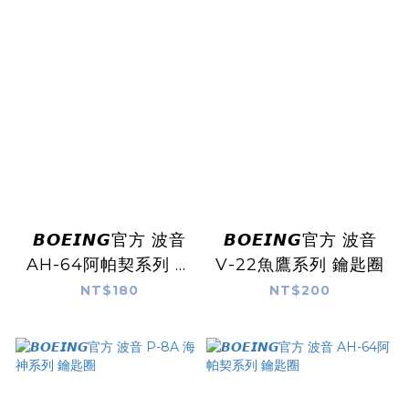
𝘽𝙊𝙀𝙄𝙉𝙂官方 波音
𝘽𝙊𝙀𝙄𝙉𝙂官方 波音
AH-64阿帕契系列 掛
V-22魚鷹系列 鑰匙圈
繩
NT$180
NT$200