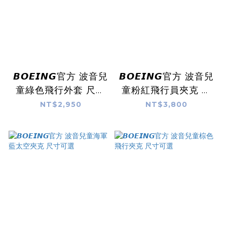
𝘽𝙊𝙀𝙄𝙉𝙂官方 波音兒
𝘽𝙊𝙀𝙄𝙉𝙂官方 波音兒
童綠色飛行外套 尺寸
童粉紅飛行員夾克 尺
可選
寸可選
NT$2,950
NT$3,800