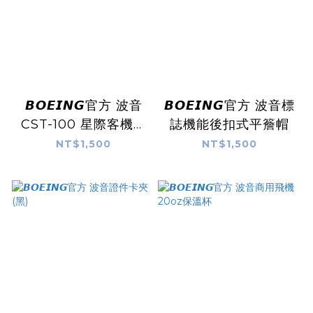
𝘽𝙊𝙀𝙄𝙉𝙂官方 波音
𝘽𝙊𝙀𝙄𝙉𝙂官方 波音標
CST-100 星際客機速
誌機能後扣式平簷帽
度 中性帽
NT$1,500
NT$1,500