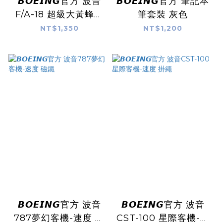
𝘽𝙊𝙀𝙄𝙉𝙂官方 波音
𝘽𝙊𝙀𝙄𝙉𝙂官方 筆記本
F/A-18 超級大黃蜂藍
筆套裝 灰色
天使模型玩具 需自行
NT$1,350
NT$1,200
組裝
𝘽𝙊𝙀𝙄𝙉𝙂官方 波音
𝘽𝙊𝙀𝙄𝙉𝙂官方 波音
787夢幻客機-速度 磁
CST-100 星際客機-速