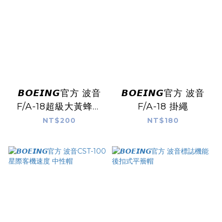
𝘽𝙊𝙀𝙄𝙉𝙂官方 波音
𝘽𝙊𝙀𝙄𝙉𝙂官方 波音
F/A-18超級大黃蜂系
F/A-18 掛繩
列 鑰匙圈
NT$200
NT$180