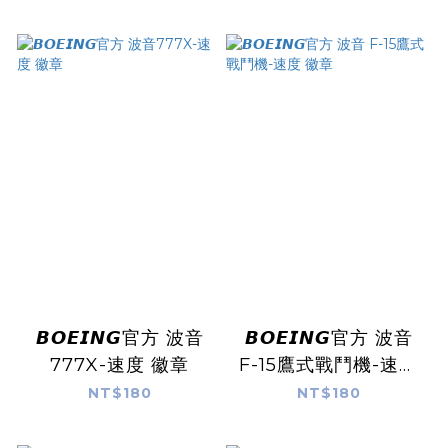
𝘽𝙊𝙀𝙄𝙉𝙂官方 波音
𝘽𝙊𝙀𝙄𝙉𝙂官方 波音
777X-速度 徽章
F-15鷹式戰鬥機-速度
徽章
NT$180
NT$180