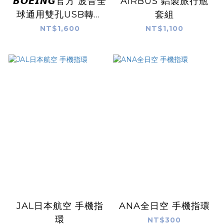
𝘽𝙊𝙀𝙄𝙉𝙂官方 波音全
AIRBUS 鋁製旅行瓶
球通用雙孔USB轉接
套組
頭
NT$1,600
NT$1,100
JAL日本航空 手機指
ANA全日空 手機指環
環
NT$300