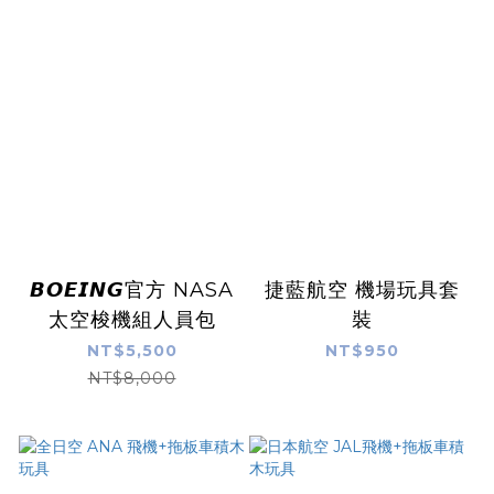
𝘽𝙊𝙀𝙄𝙉𝙂官方 NASA
捷藍航空 機場玩具套
太空梭機組人員包
裝
NT$5,500
NT$950
NT$8,000