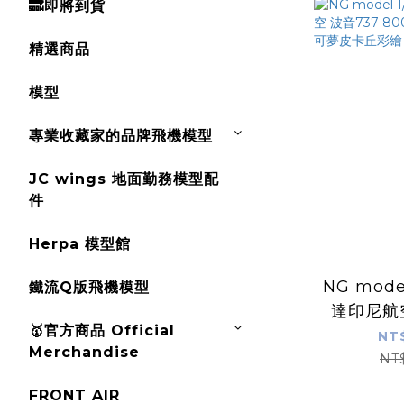
🔜即將到貨
精選商品
模型
專業收藏家的品牌飛機模型
JC wings 地面勤務模型配
件
Herpa 模型館
NG mode
鐵流Q版飛機模型
達印尼航空
🥇官方商品 Official
800/W 
NT
Merchandise
夢皮
NT
FRONT AIR