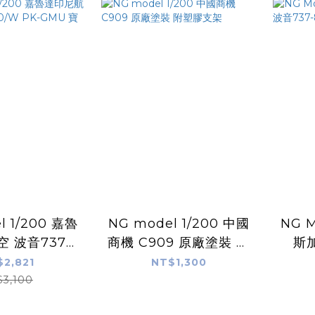
l 1/200 嘉魯
NG model 1/200 中國
NG M
 波音737-
商機 C909 原廠塗裝 附
斯加
PK-GMU 寶可
塑膠支架
800
$2,821
NT$1,300
卡丘彩繪
$3,100