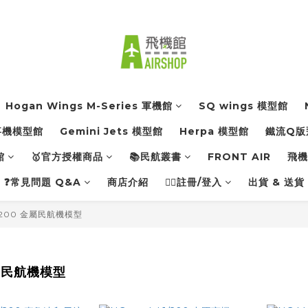
Hogan Wings M-Series 軍機館
SQ wings 模型館
軍事機模型館
Gemini Jets 模型館
Herpa 模型館
鐵流Q版
館
🥇官方授權商品
📚民航叢書
FRONT AIR
飛機館
❓常見問題 Q&A
商店介紹
👨‍✈️註冊/登入
出貨 & 送貨
/200 金屬民航機模型
金屬民航機模型