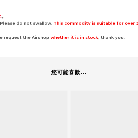
上
。
 Please d
o not
swallow.
This c
ommodity is s
uitable for over 
se request the Airshop
whether it is in stock
, thank you.
您可能喜歡...