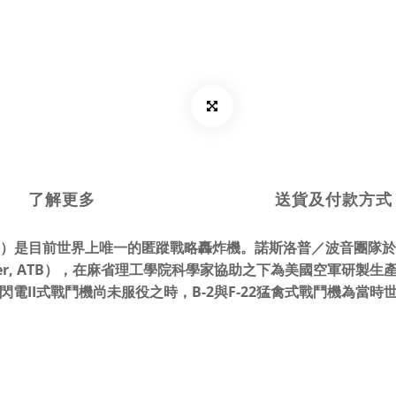
了解更多
送貨及付款方式
-2 Spirit）是目前世界上唯一的匿蹤戰略轟炸機。諾斯洛普／波音團
Bomber, ATB），在麻省理工學院科學家協助之下為美國空軍研製生產[
35閃電II式戰鬥機尚未服役之時，B-2與F-22猛禽式戰鬥機為