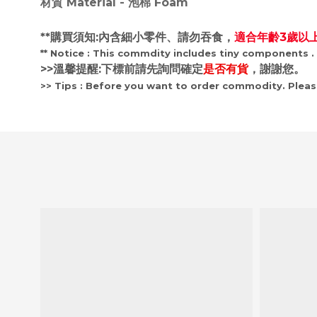
材質 Material -
泡棉
Foam
**購買須知:內含細小零件、請勿吞食，
適合年齡3歲以
** Notice :
This commdity includes tiny components .
>>溫馨提醒:下標前請先詢問確定
是否有貨
，謝謝您。
>> Tips
: B
efore you want to order commodity. P
lea