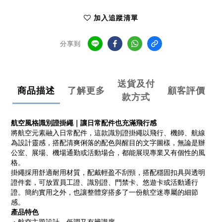
加入追蹤清單
分享到
送貨及付
商品描述
了解更多
顧客評價
款方式
航空風格識別證掛繩｜讓日常配件也充滿飛行感
將航空元素融入日常配件，這款識別證掛繩以飛行、機師、航線
為設計靈感，搭配清爽俐落的配色與醒目的文字圖樣，無論是辦
公室、展場、機場通勤或活動場合，都能展現專業又有個性的風
格。
掛繩採用舒適耐用材質，配戴輕盈不刮頸，搭配穩固扣具與透明
證件套，可放置員工證、識別證、門禁卡、悠遊卡或活動通行
證。簡約實用之外，也讓整體穿搭多了一份航空迷專屬的細節
感。
產品特色