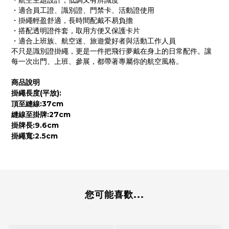
・航空主題設計，低調又有辨識度
・適合員工證、識別證、門禁卡、活動證使用
・掛繩輕盈舒適，長時間配戴不易負擔
・搭配透明證件套，取用方便又保護卡片
・適合上班族、航空迷、旅遊愛好者與活動工作人員
不只是識別證掛繩，更是一件把飛行夢戴在身上的日常配件。讓
每一次出門、上班、參展，都帶著專屬你的航空風格。
商品說明
(
):
掛繩長度
平放
:37cm
頂至縫線
:27cm
縫線至掛牌
:9.6cm
掛牌長
:2.5cm
掛繩寬
您可能喜歡...